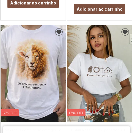
Adicionar ao carrinho
Adicionar ao carrinho
17% OFF
17% OFF
Max tee O cordeiro se entregou, o
T-Shirt Ressuscitou por amor DTF -