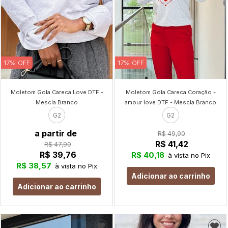
17% OFF
17% OFF
Moletom Gola Careca Love DTF -
Moletom Gola Careca Coração -
Mescla Branco
amour love DTF - Mescla Branco
G2
G2
a partir de
R$ 49,90
R$ 41,42
R$ 47,90
R$ 39,76
R$ 40,18
à vista no Pix
R$ 38,57
à vista no Pix
Adicionar ao carrinho
Adicionar ao carrinho