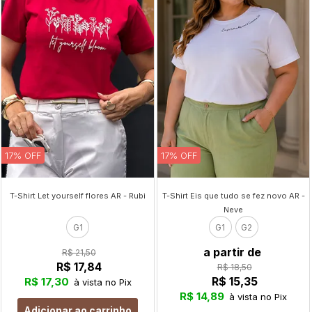
17% OFF
17% OFF
T-Shirt Let yourself flores AR - Rubi
T-Shirt Eis que tudo se fez novo AR -
Neve
G1
G1
G2
a partir de
R$ 21,50
R$ 17,84
R$ 18,50
R$ 15,35
R$ 17,30
à vista no Pix
R$ 14,89
à vista no Pix
Adicionar ao carrinho