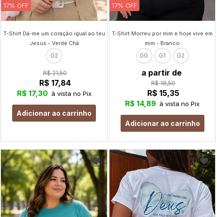
17% OFF
17% OFF
T-Shirt Dá-me um coração igual ao teu
T-Shirt Morreu por mim e hoje vive em
Jesus - Verde Chá
mim - Branco
G2
GG
G1
G2
a partir de
R$ 21,50
R$ 17,84
R$ 18,50
R$ 15,35
R$ 17,30
à vista no Pix
R$ 14,89
à vista no Pix
Adicionar ao carrinho
Adicionar ao carrinho