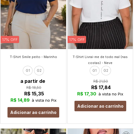
17% OFF
17% OFF
T-Shirt Smile peito - Marinho
T-Shirt Livrai-me de todo mal (nas
costas) - Neve
G1
G2
G1
G2
a partir de
R$ 21,50
R$ 17,84
R$ 18,50
R$ 15,35
R$ 17,30
à vista no Pix
R$ 14,89
à vista no Pix
Adicionar ao carrinho
Adicionar ao carrinho