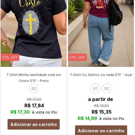
17% OFF
17% OFF
T-Shirt Minha identidade está em
T-Shirt Ou Santos ou nada DTF - Açaí
Cristo DTF - Preto
G2
G1
G2
a partir de
R$ 21,50
R$ 17,84
R$ 18,50
R$ 15,35
R$ 17,30
à vista no Pix
R$ 14,89
à vista no Pix
Adicionar ao carrinho
Adicionar ao carrinho