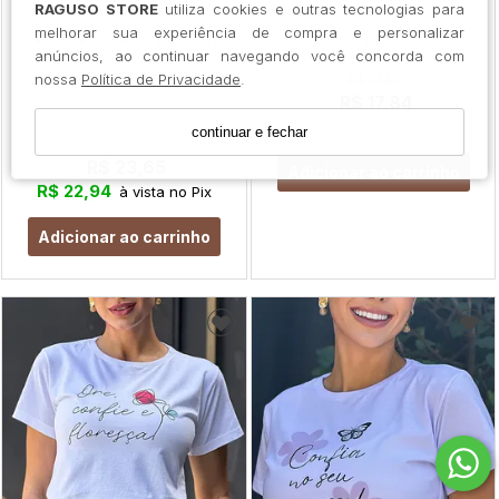
RAGUSO STORE
utiliza cookies e outras tecnologias para
leão venceu DTF - Neve
Neve
melhorar sua experiência de compra e personalizar
P
M
G
GG
G1
G2
anúncios, ao continuar navegando você concorda com
nossa
Política de Privacidade
.
R$ 21,50
G2
R$ 17,84
a partir de
R$ 17,30
à vista no Pix
continuar e fechar
R$ 28,50
R$ 23,65
Adicionar ao carrinho
R$ 22,94
à vista no Pix
Adicionar ao carrinho