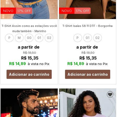
NOVO
17% OFF
NOVO
17% OFF
T-Shirt Assim como as estações você
T-Shirt Isaías 58:11 DTF - Borgonha
muda também - Marinho
P
M
GG
G1
G2
P
G1
G2
a partir de
a partir de
R$ 18,50
R$ 18,50
R$ 15,35
R$ 15,35
R$ 14,89
R$ 14,89
à vista no Pix
à vista no Pix
Adicionar ao carrinho
Adicionar ao carrinho