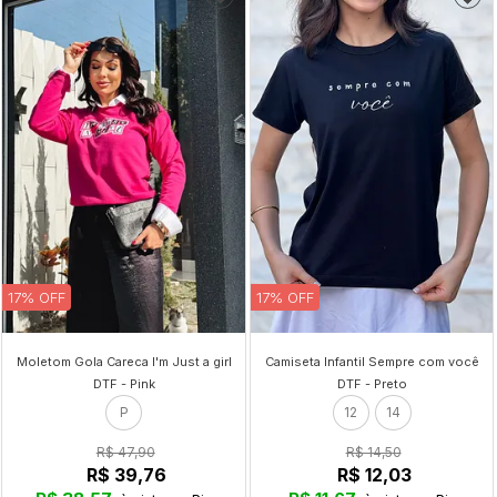
17% OFF
17% OFF
Moletom Gola Careca I'm Just a girl
Camiseta Infantil Sempre com você
DTF - Pink
DTF - Preto
P
12
14
R$ 47,90
R$ 14,50
R$ 39,76
R$ 12,03