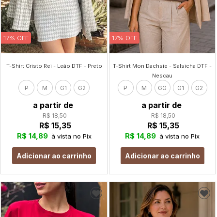
17% OFF
17% OFF
T-Shirt Cristo Rei - Leão DTF - Preto
T-Shirt Mon Dachsie - Salsicha DTF -
Nescau
P
M
G1
G2
P
M
GG
G1
G2
a partir de
a partir de
R$ 18,50
R$ 18,50
R$ 15,35
R$ 15,35
R$ 14,89
R$ 14,89
à vista no Pix
à vista no Pix
Adicionar ao carrinho
Adicionar ao carrinho