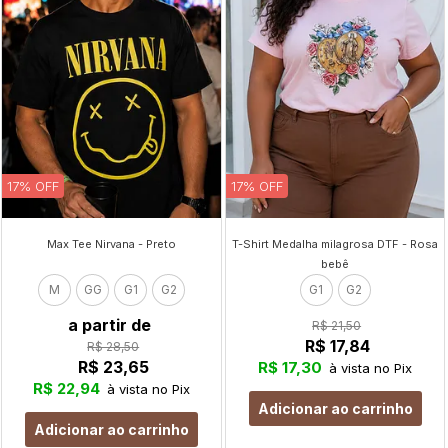
17% OFF
17% OFF
Max Tee Nirvana - Preto
T-Shirt Medalha milagrosa DTF - Rosa
bebê
M
GG
G1
G2
G1
G2
a partir de
R$ 21,50
R$ 17,84
R$ 28,50
R$ 23,65
R$ 17,30
à vista no Pix
R$ 22,94
à vista no Pix
Adicionar ao carrinho
Adicionar ao carrinho