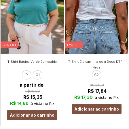
17% OFF
17% OFF
T-Shirt Básica Verde Esmeralda
T-Shirt Ela caminha com Deus DTF -
Neve
P
G1
G2
a partir de
R$ 21,50
R$ 17,84
R$ 18,50
R$ 15,35
R$ 17,30
à vista no Pix
R$ 14,89
à vista no Pix
Adicionar ao carrinho
Adicionar ao carrinho