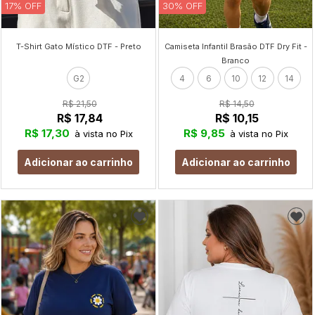
17% OFF
30% OFF
T-Shirt Gato Místico DTF - Preto
Camiseta Infantil Brasão DTF Dry Fit -
Branco
G2
4
6
10
12
14
R$ 21,50
R$ 14,50
R$ 17,84
R$ 10,15
R$ 17,30
R$ 9,85
à vista no Pix
à vista no Pix
Adicionar ao carrinho
Adicionar ao carrinho