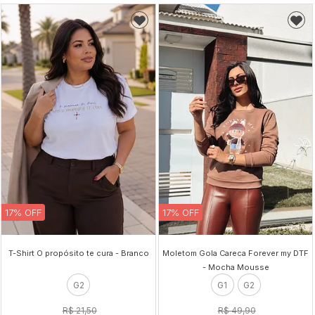
17% OFF
17% OFF
T-Shirt O propósito te cura - Branco
Moletom Gola Careca Forever my DTF
- Mocha Mousse
G2
G1
G2
R$ 21,50
R$ 49,90