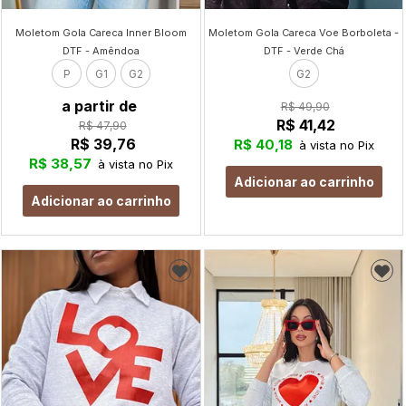
Moletom Gola Careca Inner Bloom
Moletom Gola Careca Voe Borboleta -
DTF - Amêndoa
DTF - Verde Chá
P
G1
G2
G2
a partir de
R$ 49,90
R$ 41,42
R$ 47,90
R$ 39,76
R$ 40,18
à vista no Pix
R$ 38,57
à vista no Pix
Adicionar ao carrinho
Adicionar ao carrinho