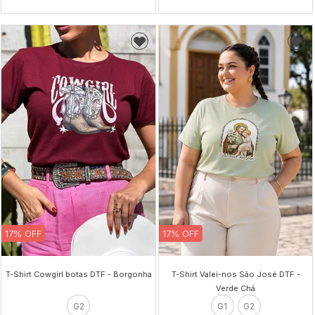
17% OFF
17% OFF
T-Shirt Cowgirl botas DTF - Borgonha
T-Shirt Valei-nos São José DTF -
Verde Chá
G2
G1
G2