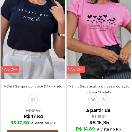
17% OFF
17% OFF
T-Shirt Sempre por você DTF - Preto
T-Shirt Deus acalma o nosso coração
- Rosa Chiclete
G2
GG
G1
a partir de
R$ 21,50
R$ 17,84
R$ 18,50
R$ 15,35
R$ 17,30
à vista no Pix
R$ 14,89
à vista no Pix