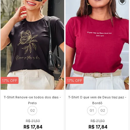
17% OFF
17% OFF
T-Shirt Renove-se todos dos dias -
T-Shirt O que vem de Deus traz paz -
Preto
Bordô
G2
G1
G2
R$ 21,50
R$ 21,50
R$ 17,84
R$ 17,84