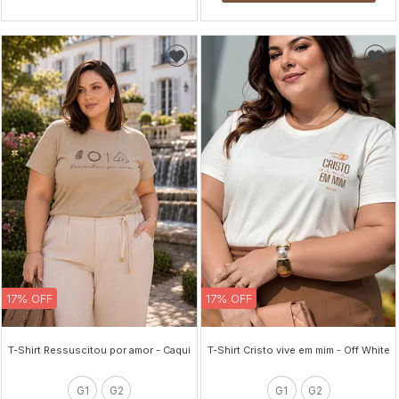
17% OFF
17% OFF
T-Shirt Ressuscitou por amor - Caqui
T-Shirt Cristo vive em mim - Off White
G1
G2
G1
G2