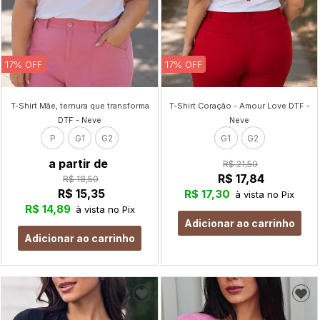
17% OFF
17% OFF
T-Shirt Mãe, ternura que transforma
T-Shirt Coração - Amour Love DTF -
DTF - Neve
Neve
P
G1
G2
G1
G2
a partir de
R$ 21,50
R$ 17,84
R$ 18,50
R$ 15,35
R$ 17,30
à vista no Pix
R$ 14,89
à vista no Pix
Adicionar ao carrinho
Adicionar ao carrinho