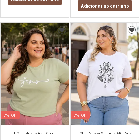
Adicionar ao carrinho
17% OFF
17% OFF
T-Shirt Jesus AR - Green
T-Shirt Nossa Senhora AR - Neve