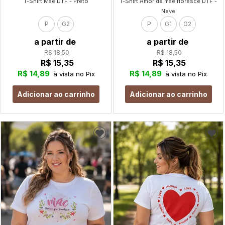
T-Shirt Mãe DTF - Preto
T-Shirt Amor de mãe floresce DTF -
Neve
P
G2
P
G1
G2
a partir de
a partir de
R$ 18,50
R$ 18,50
R$ 15,35
R$ 15,35
R$ 14,89
R$ 14,89
à vista no Pix
à vista no Pix
Adicionar ao carrinho
Adicionar ao carrinho