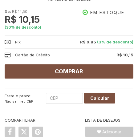
25
14
De:
R$ 14,50
EM ESTOQUE
R$ 10,15
0
16
(
30
% de desconto)
Pix
R$ 9,85
(3% de desconto)
Cartão de Crédito
R$ 10,15
COMPRAR
Frete e prazo:
Calcular
Não sei meu CEP
COMPARTILHAR
LISTA DE DESEJOS
Adicionar