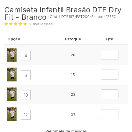
Camiseta Infantil Brasão DTF Dry
Fit - Branco
(
Cód.
LDTF197-EST200-Branco (1265)
)
2
avaliações
Opção
Estoque
Qtd
20
4
15
6
23
10
21
12
Ver tabela de medidas