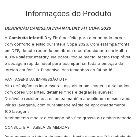
Informações do Produto
DESCRIÇÃO CAMISETA INFANTIL DRY FIT COPA 2026
A
Camiseta Infantil Dry Fit
é perfeita para a criançada torcer
com conforto e estilo durante a Copa 2026. Com estampa frontal
em DTF, decote redondo em ribana e confeccionada em Malha
100% Poliéster Interdry, ela possui toque macio, tecido respirável
e secagem rápida, ideal para acompanhar toda a emoção da
torcida em família. Disponível nos tamanhos do 04 ao 16.
VANTAGENS DA IMPRESSÃO DTF
Alta definição: as impressoras digitais criam imagens detalhadas,
com cores vibrantes, detalhes finos e degradês suaves;
Durável e resistente: a estampa mantém a qualidade mesmo após
várias lavagens, com durabilidade média de aproximadamente
100 lavagens;
Acabamento macio: a estampa não fica grossa ou emborrachada.
CONSULTE A TABELA DE MEDIDAS
Para acessar a tabela de medidas, basta clicar em “Ver tabela de