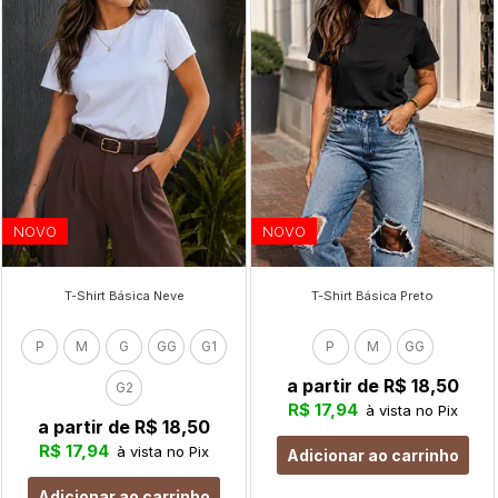
NOVO
NOVO
T-Shirt Básica Neve
T-Shirt Básica Preto
P
M
G
GG
G1
P
M
GG
a partir de
R$ 18,50
G2
R$ 17,94
à vista no Pix
a partir de
R$ 18,50
R$ 17,94
à vista no Pix
Adicionar ao carrinho
Adicionar ao carrinho