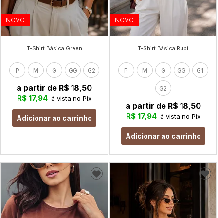
NOVO
NOVO
T-Shirt Básica Green
T-Shirt Básica Rubi
P
M
G
GG
G2
P
M
G
GG
G1
a partir de
R$ 18,50
G2
R$ 17,94
à vista no Pix
a partir de
R$ 18,50
R$ 17,94
à vista no Pix
Adicionar ao carrinho
Adicionar ao carrinho