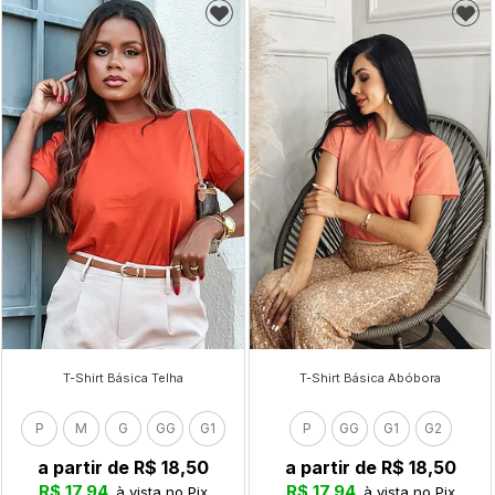
T-Shirt Básica Telha
T-Shirt Básica Abóbora
P
M
G
GG
G1
P
GG
G1
G2
a partir de
R$ 18,50
a partir de
R$ 18,50
R$ 17,94
R$ 17,94
à vista no Pix
à vista no Pix