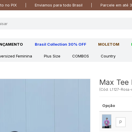
o no PIX
Enviamos para todo Brasil
Parcele em até 3
ANÇAMENTO
Brasil Collection 30% OFF
MOLETOM
versized Feminina
Plus Size
COMBOS
Country
Max Tee 
(
Cód.
L1127-Rosa
Opção
P