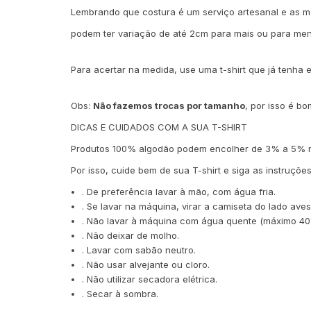
Lembrando que costura é um serviço artesanal e as 
podem ter variação de até 2cm para mais ou para men
Para acertar na medida, use uma t-shirt que já tenha
Obs:
Não fazemos trocas por tamanho
, por isso é bo
DICAS E CUIDADOS COM A SUA T-SHIRT
Produtos 100% algodão podem encolher de 3% a 5% na
Por isso, cuide bem de sua T-shirt e si
. De preferência lavar à mão, com água fria.
. Se lavar na máquina, virar a camiseta do lado av
. Não lavar à máquina com água quente (máximo 40º
. Não deixar de molho.
. Lavar com sabão neutro.
. Não usar alvejante ou cloro.
. Não utilizar secadora elétrica.
. Secar à sombra.