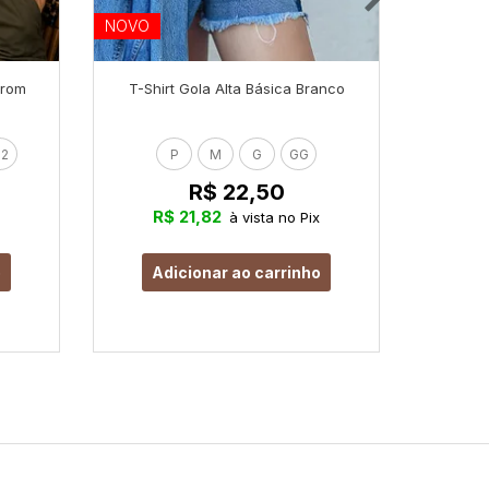
NOVO
NOVO
rrom
T-Shirt Gola Alta Básica Branco
T-Shir
2
P
M
G
GG
R$ 22,50
R$ 21,82
R
à vista no Pix
o
Adicionar ao carrinho
Ad