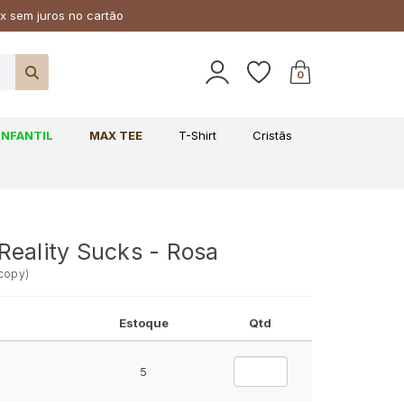
x sem juros no cartão
0
INFANTIL
MAX TEE
T-Shirt
Cristãs
Reality Sucks - Rosa
-copy
)
Estoque
Qtd
5