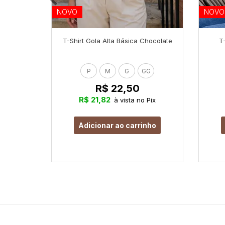
NOVO
NOVO
T-Shirt Gola Alta Básica Chocolate
T
P
M
G
GG
R$ 22,50
R$ 21,82
à vista no Pix
Adicionar ao carrinho