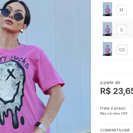
M
G
GG
G1
a partir de
R$ 23,6
G2
Frete e prazo:
Não sei meu CEP
COMPARTILHAR