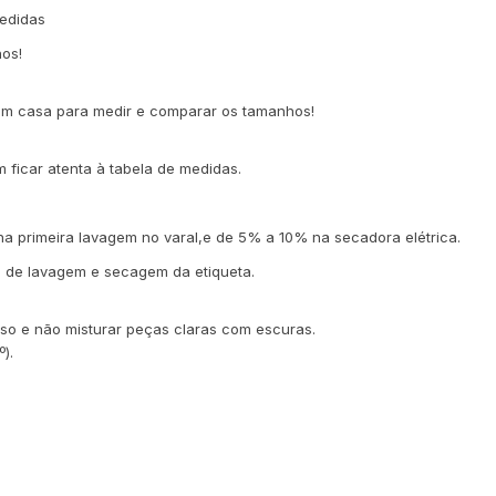
medidas
os!
 em casa para medir e comparar os tamanhos!
m ficar atenta à tabela de medidas.
 primeira lavagem no varal,e de 5% a 10% na secadora elétrica.
ga as instruções de lavagem e secagem da etiqueta.
esso e não misturar peças claras com escuras.
).