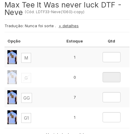
Max Tee It Was never luck DTF -
Neve
(
Cód.
LDTF33-Neve(1060)-copy
)
Tradução: Nunca foi sorte .
+ detalhes
Opção
Estoque
Qtd
1
M
0
G
7
GG
1
G1