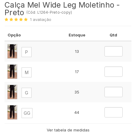
Calça Mel Wide Leg Moletinho -
Preto
(
Cód.
L1264-Preto-copy
)
1
avaliação
Opção
Estoque
Qtd
13
P
17
M
35
G
44
GG
Ver tabela de medidas
48
Plus