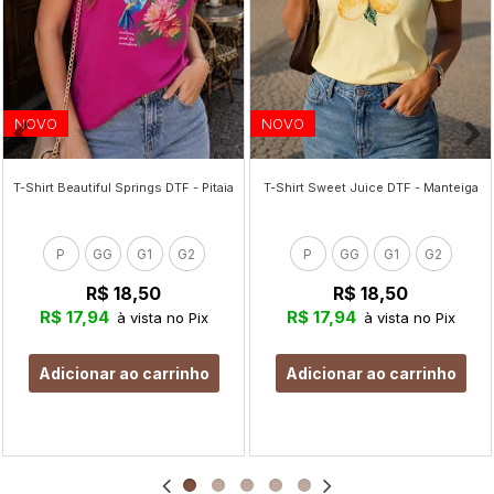
NOVO
NOVO
T-Shirt Beautiful Springs DTF - Pitaia
T-Shirt Sweet Juice DTF - Manteiga
P
GG
G1
G2
P
GG
G1
G2
R$ 18,50
R$ 18,50
R$ 17,94
R$ 17,94
à vista no Pix
à vista no Pix
Adicionar ao carrinho
Adicionar ao carrinho