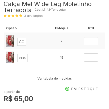
Calça Mel Wide Leg Moletinho -
Terracota
(
Cód.
L1142-Terracota
)
3
avaliações
Opção
Estoque
Qtd
7
GG
15
Plus
Ver tabela de medidas
EM ESTOQUE
a partir de
R$ 65,00