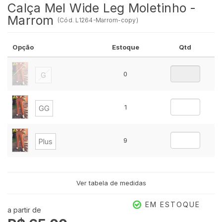
Calça Mel Wide Leg Moletinho -
Marrom
(
Cód.
L1264-Marrom-copy
)
Opção
Estoque
Qtd
0
G
1
GG
9
Plus
Ver tabela de medidas
EM ESTOQUE
a partir de