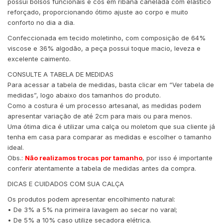
possui bolsos funcionais e cós em ribana canelada com elástico
reforçado, proporcionando ótimo ajuste ao corpo e muito
conforto no dia a dia.
Confeccionada em tecido moletinho, com composição de 64%
viscose e 36% algodão, a peça possui toque macio, leveza e
excelente caimento.
CONSULTE A TABELA DE MEDIDAS
Para acessar a tabela de medidas, basta clicar em “Ver tabela de
medidas”, logo abaixo dos tamanhos do produto.
Como a costura é um processo artesanal, as medidas podem
apresentar variação de até 2cm para mais ou para menos.
Uma ótima dica é utilizar uma calça ou moletom que sua cliente já
tenha em casa para comparar as medidas e escolher o tamanho
ideal.
Obs.:
Não realizamos trocas por tamanho
, por isso é importante
conferir atentamente a tabela de medidas antes da compra.
DICAS E CUIDADOS COM SUA CALÇA
Os produtos podem apresentar encolhimento natural:
• De 3% a 5% na primeira lavagem ao secar no varal;
• De 5% a 10% caso utilize secadora elétrica.