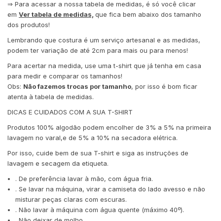
⇒ Para acessar a nossa tabela de medidas, é só você clicar
em
Ver tabela de medidas,
que fica bem abaixo dos tamanho
dos produtos!
Lembrando que costura é um serviço artesanal e as medidas,
podem ter variação de até 2cm para mais ou para menos!
Para acertar na medida, use uma t-shirt que já tenha em casa
para medir e comparar os tamanhos!
Obs:
Não fazemos trocas por tamanho
, por isso é bom ficar
atenta à tabela de medidas.
DICAS E CUIDADOS COM A SUA T-SHIRT
Produtos 100% algodão podem encolher de 3% a 5% na primeira
lavagem no varal,e de 5% a 10% na secadora elétrica.
Por isso, cuide bem de sua T-shirt e siga as instruções de
lavagem e secagem da etiqueta.
. De preferência lavar à mão, com água fria.
. Se lavar na máquina, virar a camiseta do lado avesso e não
misturar peças claras com escuras.
. Não lavar à máquina com água quente (máximo 40º).
. Não deixar de molho.