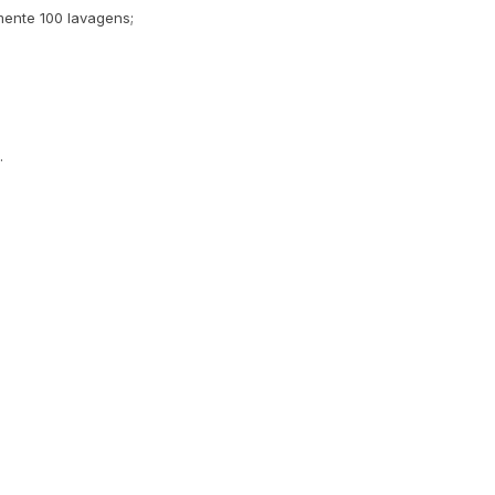
ente 100 lavagens;
.
.
.