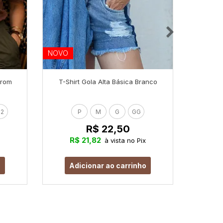
NOVO
NOVO
rrom
T-Shirt Gola Alta Básica Branco
T-Shir
2
P
M
G
GG
R$ 22,50
R$ 21,82
R
à vista no Pix
o
Adicionar ao carrinho
Ad