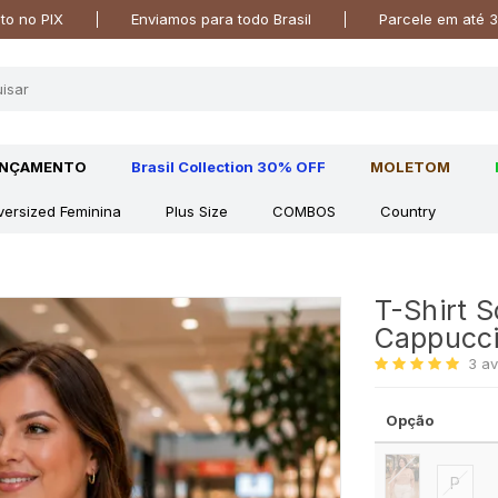
o no PIX
Enviamos para todo Brasil
Parcele em até 3
ANÇAMENTO
Brasil Collection 30% OFF
MOLETOM
versized Feminina
Plus Size
COMBOS
Country
T-Shirt S
Cappucc
3
av
Opção
P