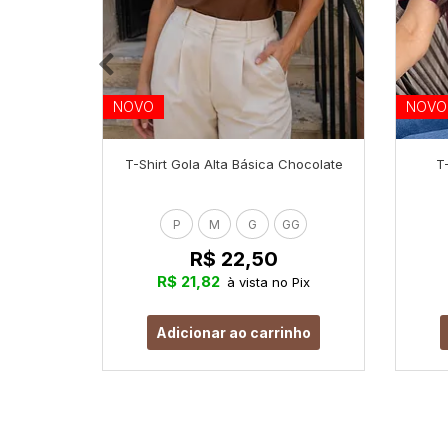
NOVO
NOVO
T-Shirt Gola Alta Básica Chocolate
T
P
M
G
GG
R$ 22,50
R$ 21,82
à vista no Pix
Adicionar ao carrinho