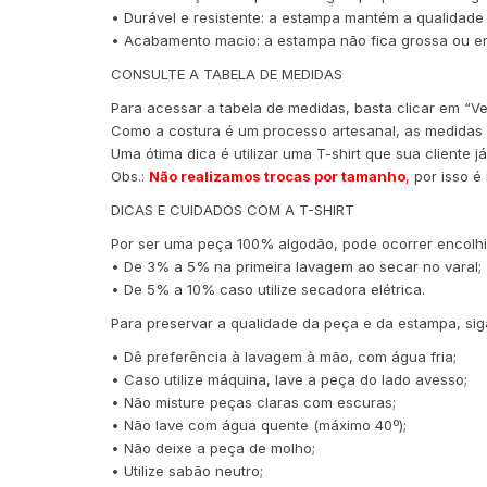
• Durável e resistente: a estampa mantém a qualidad
• Acabamento macio: a estampa não fica grossa ou em
CONSULTE A TABELA DE MEDIDAS
Para acessar a tabela de medidas, basta clicar em “V
Como a costura é um processo artesanal, as medidas
Uma ótima dica é utilizar uma T-shirt que sua cliente
Obs.:
Não realizamos trocas por tamanho
,
por isso é
DICAS E CUIDADOS COM A T-SHIRT
Por ser uma peça 100% algodão, pode ocorrer encolhi
• De 3% a 5% na primeira lavagem ao secar no varal;
• De 5% a 10% caso utilize secadora elétrica.
Para preservar a qualidade da peça e da estampa, sig
• Dê preferência à lavagem à mão, com água fria;
• Caso utilize máquina, lave a peça do lado avesso;
• Não misture peças claras com escuras;
• Não lave com água quente (máximo 40º);
• Não deixe a peça de molho;
• Utilize sabão neutro;