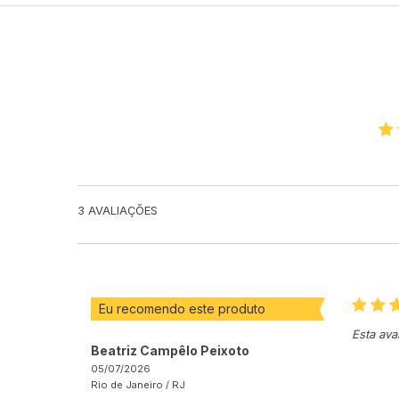
3
AVALIAÇÕES
Eu recomendo este produto
Esta ava
Beatriz Campêlo Peixoto
05/07/2026
Rio de Janeiro /
RJ