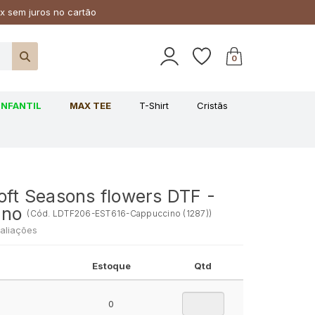
x sem juros no cartão
0
INFANTIL
MAX TEE
T-Shirt
Cristãs
oft Seasons flowers DTF -
ino
(
Cód.
LDTF206-EST616-Cappuccino (1287)
)
aliações
Estoque
Qtd
0