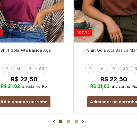
NOVO
-Shirt Gola Alta Básica Açaí
T-Shirt Gola Alta Básica Ma
P
M
G
GG
P
M
G
GG
G
R$ 22,50
R$ 22,50
R$ 21,82
R$ 21,82
à vista no Pix
à vista no Pix
Adicionar ao carrinho
Adicionar ao carrinh