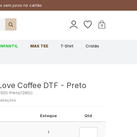
x sem juros no cartão
0
INFANTIL
MAX TEE
T-Shirt
Cristãs
 Love Coffee DTF - Preto
620-Preto(1280)
)
aliações
Estoque
Qtd
1