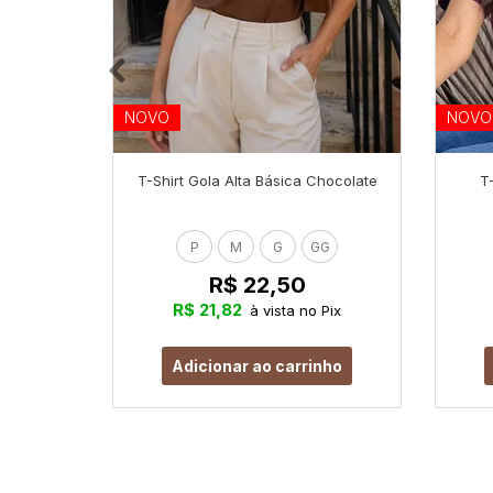
NOVO
NOVO
T-Shirt Gola Alta Básica Chocolate
T
P
M
G
GG
R$ 22,50
R$ 21,82
à vista no Pix
Adicionar ao carrinho