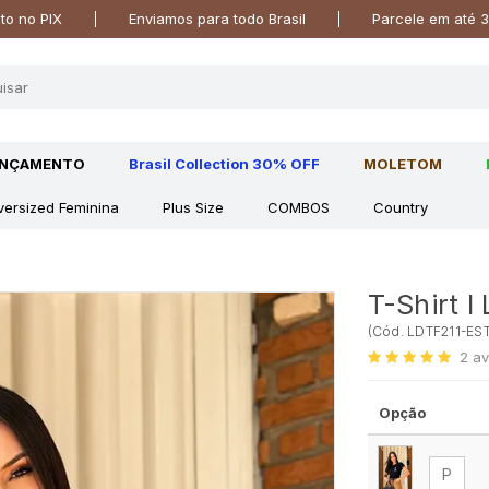
o no PIX
Enviamos para todo Brasil
Parcele em até 3
ANÇAMENTO
Brasil Collection 30% OFF
MOLETOM
versized Feminina
Plus Size
COMBOS
Country
T-Shirt I
(
Cód.
LDTF211-EST
2
av
Opção
P