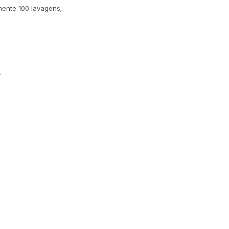
ente 100 lavagens;
.
.
.