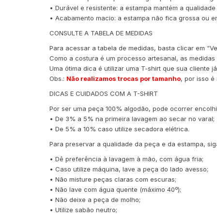
• Durável e resistente: a estampa mantém a qualidad
• Acabamento macio: a estampa não fica grossa ou em
CONSULTE A TABELA DE MEDIDAS
Para acessar a tabela de medidas, basta clicar em “V
Como a costura é um processo artesanal, as medidas
Uma ótima dica é utilizar uma T-shirt que sua cliente
Obs.:
Não realizamos trocas por tamanho
, por isso 
DICAS E CUIDADOS COM A T-SHIRT
Por ser uma peça 100% algodão, pode ocorrer encolhi
• De 3% a 5% na primeira lavagem ao secar no varal;
• De 5% a 10% caso utilize secadora elétrica.
Para preservar a qualidade da peça e da estampa, sig
• Dê preferência à lavagem à mão, com água fria;
• Caso utilize máquina, lave a peça do lado avesso;
• Não misture peças claras com escuras;
• Não lave com água quente (máximo 40º);
• Não deixe a peça de molho;
• Utilize sabão neutro;