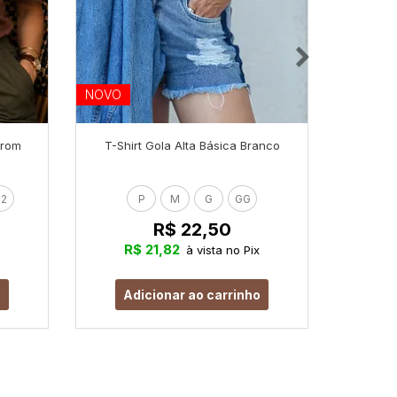
NOVO
NOVO
rrom
T-Shirt Gola Alta Básica Branco
T-Shir
2
P
M
G
GG
R$ 22,50
R$ 21,82
R
à vista no Pix
o
Adicionar ao carrinho
Ad