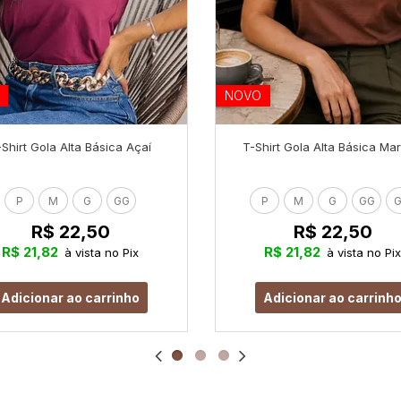
NOVO
-Shirt Gola Alta Básica Açaí
T-Shirt Gola Alta Básica Ma
P
M
G
GG
P
M
G
GG
G
R$ 22,50
R$ 22,50
R$ 21,82
R$ 21,82
à vista no Pix
à vista no Pix
Adicionar ao carrinho
Adicionar ao carrinh