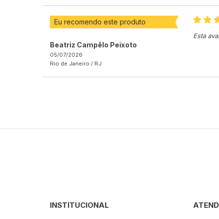
Eu recomendo este produto
Esta ava
Beatriz Campêlo Peixoto
05/07/2026
Rio de Janeiro /
RJ
INSTITUCIONAL
ATEND