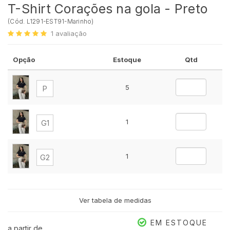
T-Shirt Corações na gola - Preto
(
Cód.
L1291-EST91-Marinho
)
1
avaliação
Opção
Estoque
Qtd
5
P
1
G1
1
G2
Ver tabela de medidas
EM ESTOQUE
a partir de