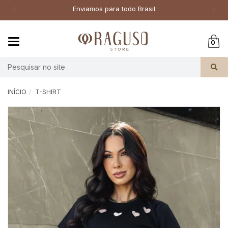
Enviamos para todo Brasil
Mudar
0
navegação
Busca
INÍCIO
T-SHIRT