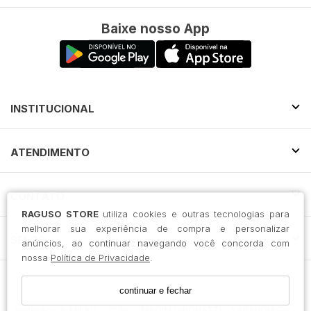
Baixe nosso App
INSTITUCIONAL
ATENDIMENTO
CONTATO
RAGUSO STORE
utiliza cookies e outras tecnologias para
melhorar sua experiência de compra e personalizar
SELOS
anúncios, ao continuar navegando você concorda com
nossa
Política de Privacidade
.
continuar e fechar
RAGUSO ATACADO LTDA / CNPJ: 45.936.777/0001-09
Endereço: R MILAO - 253B - JARDIM VIBONATTI - SABAUDIA/PR -