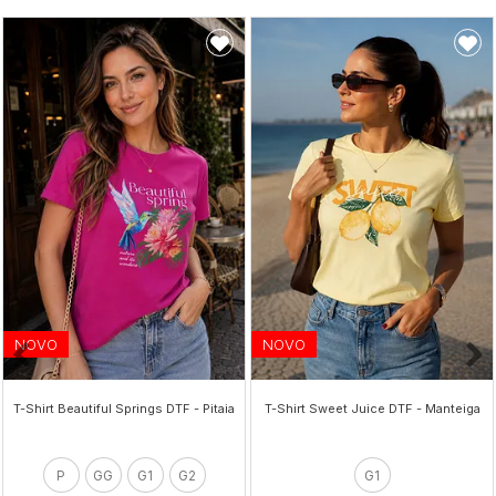
NOVO
NOVO
T-Shirt Beautiful Springs DTF - Pitaia
T-Shirt Sweet Juice DTF - Manteiga
P
GG
G1
G2
G1