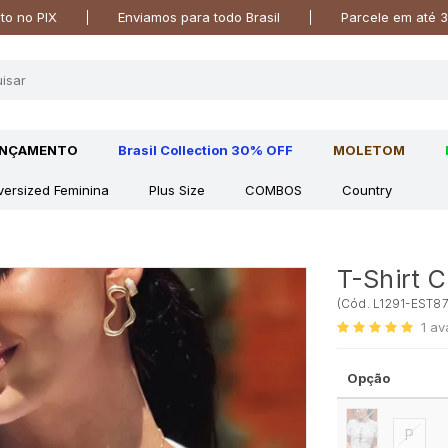
o no PIX
Enviamos para todo Brasil
Parcele em até 3
ANÇAMENTO
Brasil Collection 30% OFF
MOLETOM
versized Feminina
Plus Size
COMBOS
Country
T-Shirt 
(
Cód.
L1291-EST8
1
av
Opção
P