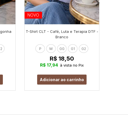
NOVO
NOVO
orgonha
T-Shirt CLT - Café, Luta e Terapia DTF -
T-Shirt
Branco
2
P
M
GG
G1
G2
P
R$ 18,50
R$ 17,94
R
à vista no Pix
o
Adicionar ao carrinho
Ad