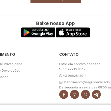
Baixe nosso App
IMENTO
CONTATO
 de Privacidade
Entre em contato conosco
43 99910-8517
e Devoluções
43 98825-3014
nosco
atendimento@ragusoatacado.
De segunda a sexta das 08:00 às