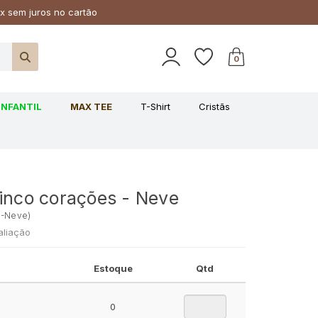
x sem juros no cartão
0
INFANTIL
MAX TEE
T-Shirt
Cristãs
Cinco corações - Neve
7-Neve
)
aliação
Estoque
Qtd
0