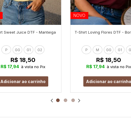
NOVO
rt Sweet Juice DTF - Manteiga
T-Shirt Loving Flores DTF - B
P
GG
G1
G2
P
M
GG
G1
G
R$ 18,50
R$ 18,50
R$ 17,94
R$ 17,94
à vista no Pix
à vista no Pix
Adicionar ao carrinho
Adicionar ao carrinh