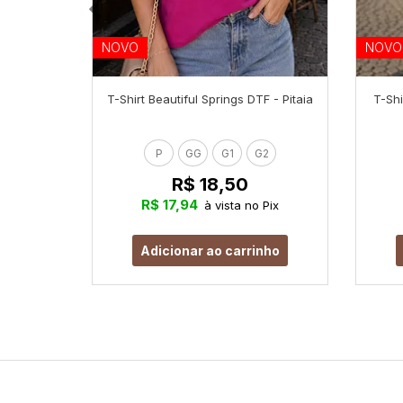
NOVO
NOVO
T-Shirt Beautiful Springs DTF - Pitaia
T-Shi
P
GG
G1
G2
R$ 18,50
R$ 17,94
à vista no Pix
Adicionar ao carrinho