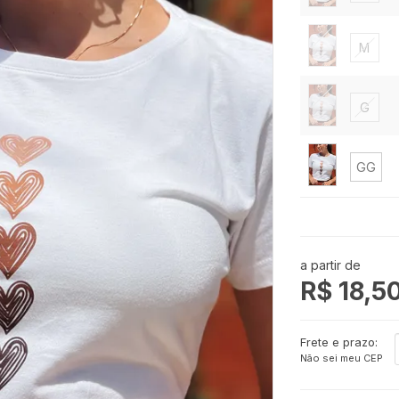
M
G
GG
G1
a partir de
R$ 18,5
G2
Frete e prazo:
Não sei meu CEP