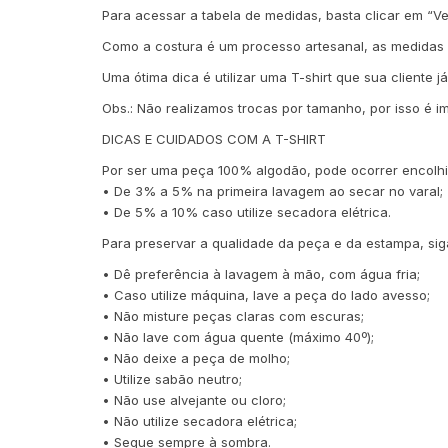
Para acessar a tabela de medidas, basta clicar em “V
Como a costura é um processo artesanal, as medidas
Uma ótima dica é utilizar uma T-shirt que sua cliente
Obs.: Não realizamos trocas por tamanho, por isso é 
DICAS E CUIDADOS COM A T-SHIRT
Por ser uma peça 100% algodão, pode ocorrer encolhi
• De 3% a 5% na primeira lavagem ao secar no varal;
• De 5% a 10% caso utilize secadora elétrica.
Para preservar a qualidade da peça e da estampa, sig
• Dê preferência à lavagem à mão, com água fria;
• Caso utilize máquina, lave a peça do lado avesso;
• Não misture peças claras com escuras;
• Não lave com água quente (máximo 40º);
• Não deixe a peça de molho;
• Utilize sabão neutro;
• Não use alvejante ou cloro;
• Não utilize secadora elétrica;
• Seque sempre à sombra.