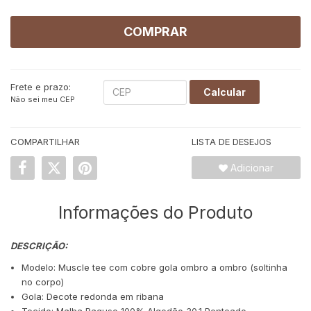
COMPRAR
Frete e prazo:
Calcular
Não sei meu CEP
COMPARTILHAR
LISTA DE DESEJOS
Adicionar
Informações do Produto
DESCRIÇÃO:
Modelo: Muscle tee com cobre gola ombro a ombro (soltinha
no corpo)
Gola: Decote redonda em ribana
Tecido: Malha Raguso 100% Algodão 30.1 Penteado