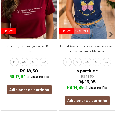
NOVO
NOVO
17% OFF
T-Shirt Fé, Esperança e amor DTF -
T-Shirt Assim como as estações você
Bordô
muda também - Marinho
P
GG
G1
G2
P
M
GG
G1
G2
R$ 18,50
a partir de
R$ 17,94
à vista no Pix
R$ 18,50
R$ 15,35
R$ 14,89
à vista no Pix
Adicionar ao carrinho
Adicionar ao carrinho