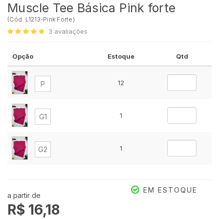
Muscle Tee Básica Pink forte
(
Cód.
L1213-Pink Forte
)
3
avaliações
Opção
Estoque
Qtd
12
P
1
G1
1
G2
EM ESTOQUE
a partir de
R$ 16,18