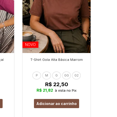
NOVO
NOVO
çaí
T-Shirt Gola Alta Básica Marrom
T-Shi
P
M
G
GG
G2
R$ 22,50
R$ 21,82
R
à vista no Pix
o
Adicionar ao carrinho
Ad