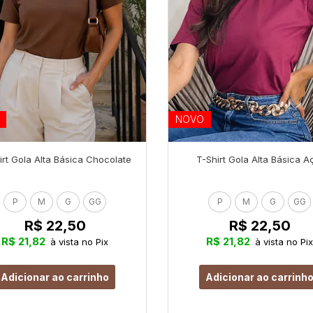
NOVO
irt Gola Alta Básica Chocolate
T-Shirt Gola Alta Básica A
P
M
G
GG
P
M
G
GG
R$ 22,50
R$ 22,50
R$ 21,82
R$ 21,82
à vista no Pix
à vista no Pix
Adicionar ao carrinho
Adicionar ao carrinh