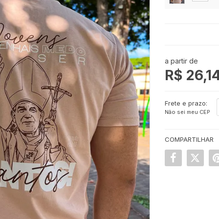
a partir de
R$ 26,1
Frete e prazo:
Não sei meu CEP
COMPARTILHAR