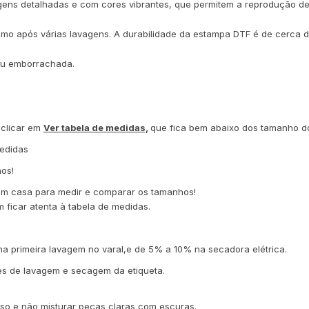
gens detalhadas e com cores vibrantes, que permitem a reprodução de
o após várias lavagens. A durabilidade da estampa DTF é de cerca d
ou emborrachada.
 clicar em
Ver tabela de medidas,
que fica bem abaixo dos tamanho d
medidas
os!
 em casa para medir e comparar os tamanhos!
m ficar atenta à tabela de medidas.
 primeira lavagem no varal,e de 5% a 10% na secadora elétrica.
ga as instruções de lavagem e secagem da etiqueta.
esso e não misturar peças claras com escuras.