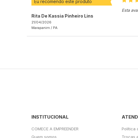
Eu recomendo este produto
Esta ava
Rita De Kassia Pinheiro Lins
21/04/2026
Marapanim /
PA
INSTITUCIONAL
ATEND
COMECE A EMPREENDER
Política
Quem somos
Trocas 