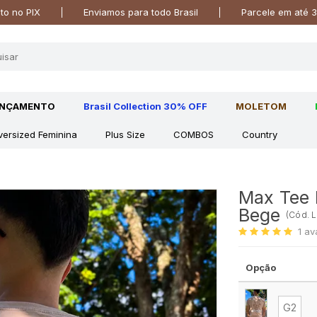
o no PIX
Enviamos para todo Brasil
Parcele em até 3
ANÇAMENTO
Brasil Collection 30% OFF
MOLETOM
versized Feminina
Plus Size
COMBOS
Country
Max Tee 
Bege
(
Cód.
L
1
av
Opção
G2