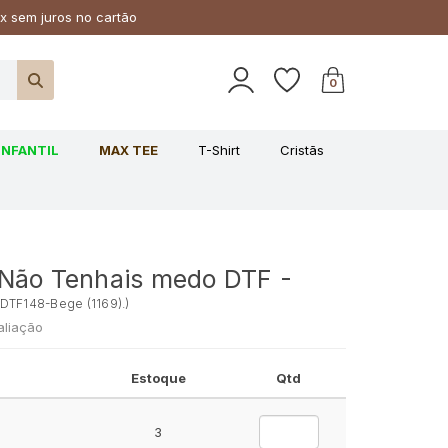
x sem juros no cartão
0
INFANTIL
MAX TEE
T-Shirt
Cristãs
Não Tenhais medo DTF -
DTF148-Bege (1169).
)
aliação
Estoque
Qtd
3