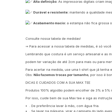
Alta definição:
As impressoras digitais criam ima
Durável
e resistente:
mantendo a qualidade mesm
Acabamento macio:
a estampa não fica grossa 
Consulte nossa tabela de medidas!
⇒ Para acessar a nossa tabela de medidas, é só você
Lembrando que costura é um serviço artesanal e as 
podem ter variação de até 2cm para mais ou para men
Para acertar na medida, use uma t-shirt que já tenha
Obs:
Não fazemos trocas por tamanho
, por isso é bo
DICAS E CUIDADOS COM A SUA MAX TEE
Produtos 100% algodão podem encolher de 3% a 5% na
Por isso, cuide bem de sua Max tee e si
. De preferência lavar à mão, com água fria.
. Se lavar na máquina, virar a camiseta do lado av