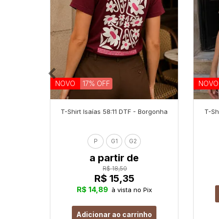
NOVO
17% OFF
NOVO
T-Shirt Isaías 58:11 DTF - Borgonha
T-Sh
P
G1
G2
a partir de
R$ 18,50
R$ 15,35
R$ 14,89
à vista no Pix
Adicionar ao carrinho