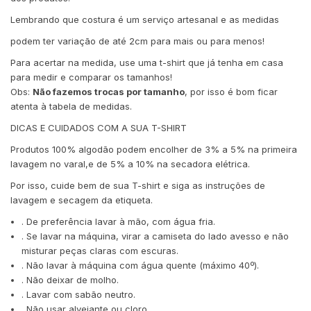
Lembrando que costura é um serviço artesanal e as medidas
podem ter variação de até 2cm para mais ou para menos!
Para acertar na medida, use uma t-shirt que já tenha em casa
para medir e comparar os tamanhos!
Obs:
Não fazemos trocas por tamanho
, por isso é bom ficar
atenta à tabela de medidas.
DICAS E CUIDADOS COM A SUA T-SHIRT
Produtos 100% algodão podem encolher de 3% a 5% na primeira
lavagem no varal,e de 5% a 10% na secadora elétrica.
Por isso, cuide bem de sua T-shirt e siga as instruções de
lavagem e secagem da etiqueta.
. De preferência lavar à mão, com água fria.
. Se lavar na máquina, virar a camiseta do lado avesso e não
misturar peças claras com escuras.
. Não lavar à máquina com água quente (máximo 40º).
. Não deixar de molho.
. Lavar com sabão neutro.
. Não usar alvejante ou cloro.