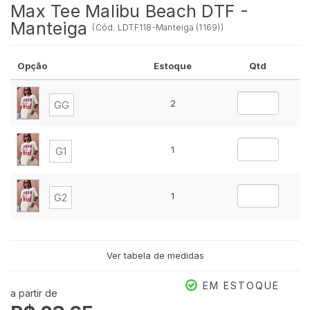
Max Tee Malibu Beach DTF -
Manteiga
(
Cód.
LDTF118-Manteiga (1169)
)
Opção
Estoque
Qtd
2
GG
1
G1
1
G2
Ver tabela de medidas
EM ESTOQUE
a partir de