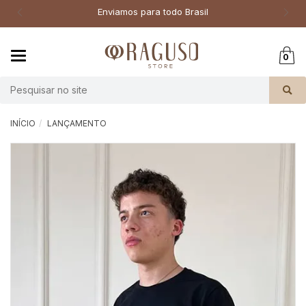
Enviamos para todo Brasil
Mudar
0
navegação
Busca
INÍCIO
LANÇAMENTO