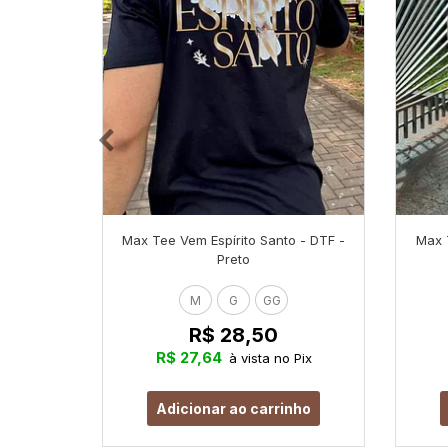
Max Tee Vem Espírito Santo - DTF -
Max 
Preto
M
G
GG
R$ 28,50
R$ 27,64
à vista no Pix
Adicionar ao carrinho