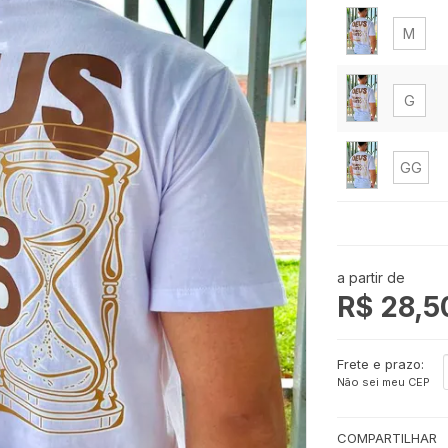
M
G
GG
a partir de
R$ 28,5
Frete e prazo:
Não sei meu CEP
COMPARTILHAR