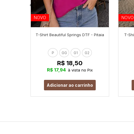
NOVO
NOVO
T-Shirt Beautiful Springs DTF - Pitaia
T-Shi
P
GG
G1
G2
R$ 18,50
R$ 17,94
à vista no Pix
Adicionar ao carrinho