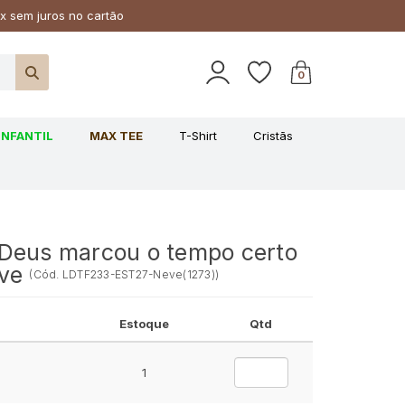
x sem juros no cartão
0
INFANTIL
MAX TEE
T-Shirt
Cristãs
Deus marcou o tempo certo
eve
(
Cód.
LDTF233-EST27-Neve(1273)
)
Estoque
Qtd
1