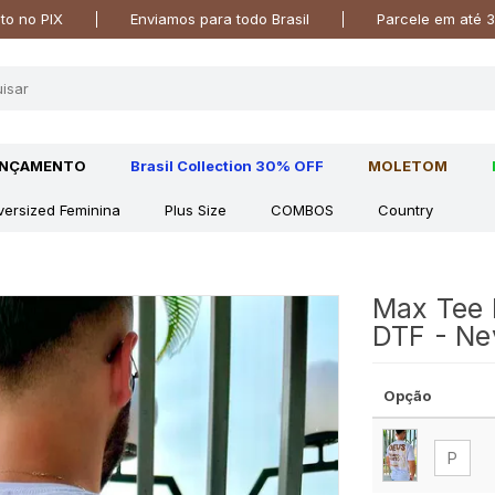
o no PIX
Enviamos para todo Brasil
Parcele em até 3
ANÇAMENTO
Brasil Collection 30% OFF
MOLETOM
versized Feminina
Plus Size
COMBOS
Country
Max Tee 
DTF - N
Opção
P