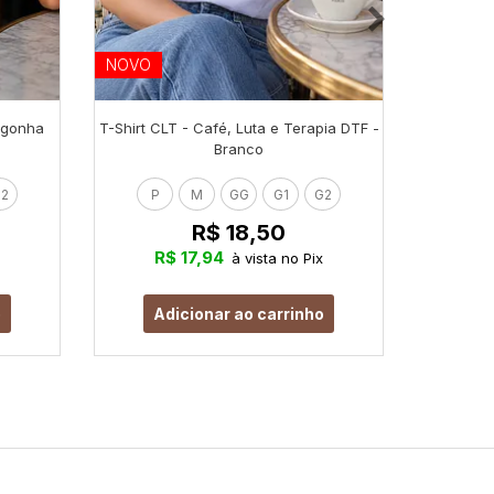
NOVO
NOVO
orgonha
T-Shirt CLT - Café, Luta e Terapia DTF -
T-Shirt
Branco
2
P
M
GG
G1
G2
P
R$ 18,50
R$ 17,94
R
à vista no Pix
o
Adicionar ao carrinho
Ad