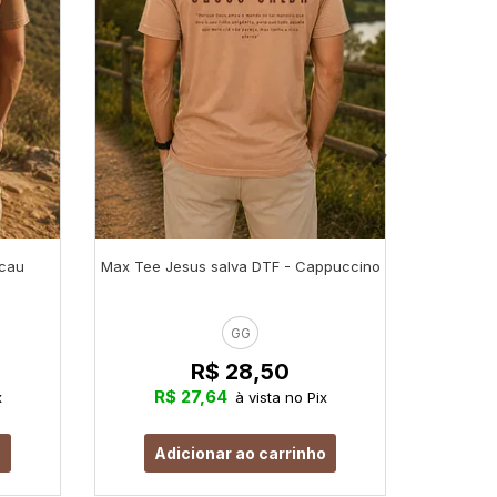
cau
Max Tee Jesus salva DTF - Cappuccino
Max Tee 
GG
R$ 28,50
R$ 27,64
R$
x
à vista no Pix
o
Adicionar ao carrinho
Ad