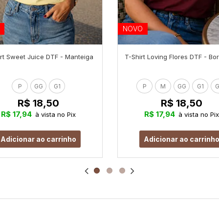
NOVO
rt Sweet Juice DTF - Manteiga
T-Shirt Loving Flores DTF - B
P
GG
G1
P
M
GG
G1
G
R$ 18,50
R$ 18,50
R$ 17,94
R$ 17,94
à vista no Pix
à vista no Pix
Adicionar ao carrinho
Adicionar ao carrinh