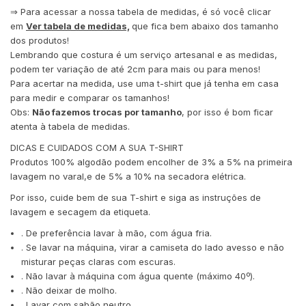
⇒ Para acessar a nossa tabela de medidas, é só você clicar
em
Ver tabela de medidas,
que fica bem abaixo dos tamanho
dos produtos!
Lembrando que costura é um serviço artesanal e as medidas,
podem ter variação de até 2cm para mais ou para menos!
Para acertar na medida, use uma t-shirt que já tenha em casa
para medir e comparar os tamanhos!
Obs:
Não fazemos trocas por tamanho
, por isso é bom ficar
atenta à tabela de medidas.
DICAS E CUIDADOS COM A SUA T-SHIRT
Produtos 100% algodão podem encolher de 3% a 5% na primeira
lavagem no varal,e de 5% a 10% na secadora elétrica.
Por isso, cuide bem de sua T-shirt e siga as instruções de
lavagem e secagem da etiqueta.
. De preferência lavar à mão, com água fria.
. Se lavar na máquina, virar a camiseta do lado avesso e não
misturar peças claras com escuras.
. Não lavar à máquina com água quente (máximo 40º).
. Não deixar de molho.
. Lavar com sabão neutro.