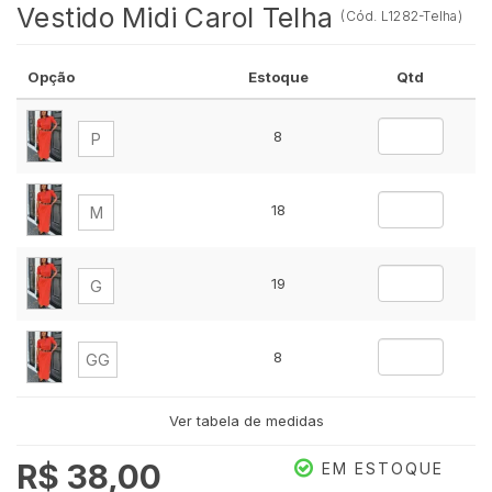
Vestido Midi Carol Telha
(
Cód.
L1282-Telha
)
Opção
Estoque
Qtd
8
P
18
M
19
G
8
GG
Ver tabela de medidas
8
Plus
R$ 38,00
EM ESTOQUE