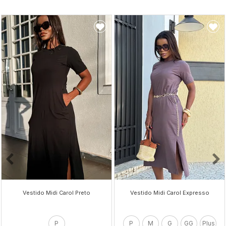
Vestido Midi Carol Preto
Vestido Midi Carol Expresso
P
P
M
G
GG
Plus