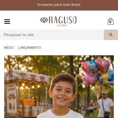
Enviamos para todo Brasil
Mudar
0
navegação
Busca
INÍCIO
LANÇAMENTO