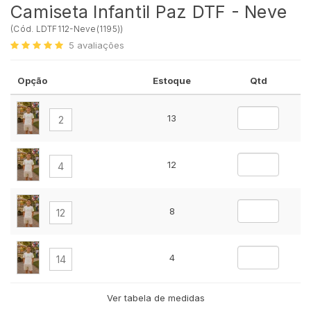
Camiseta Infantil Paz DTF - Neve
(
Cód.
LDTF112-Neve(1195)
)
5
avaliações
Opção
Estoque
Qtd
13
2
12
4
8
12
4
14
Ver tabela de medidas
6
16