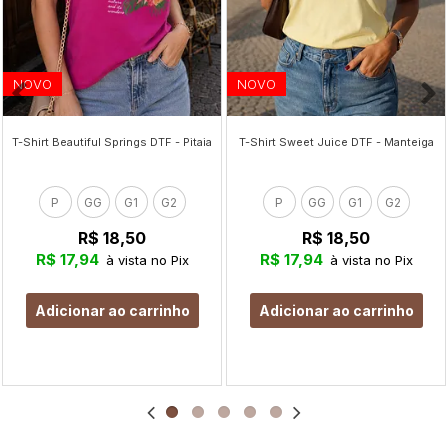
NOVO
NOVO
T-Shirt Beautiful Springs DTF - Pitaia
T-Shirt Sweet Juice DTF - Manteiga
P
GG
G1
G2
P
GG
G1
G2
R$ 18,50
R$ 18,50
R$ 17,94
R$ 17,94
à vista no Pix
à vista no Pix
Adicionar ao carrinho
Adicionar ao carrinho