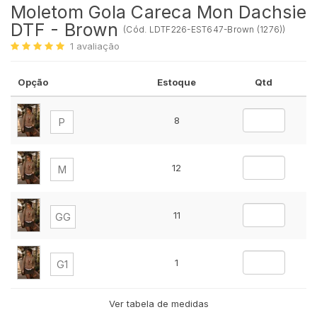
Moletom Gola Careca Mon Dachsie
DTF - Brown
(
Cód.
LDTF226-EST647-Brown (1276)
)
1
avaliação
Opção
Estoque
Qtd
8
P
12
M
11
GG
1
G1
Ver tabela de medidas
1
G2