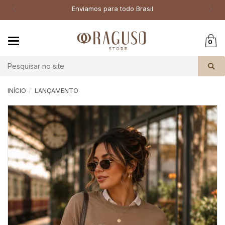
Enviamos para todo Brasil
Mudar
0
navegação
Busca
INÍCIO
LANÇAMENTO