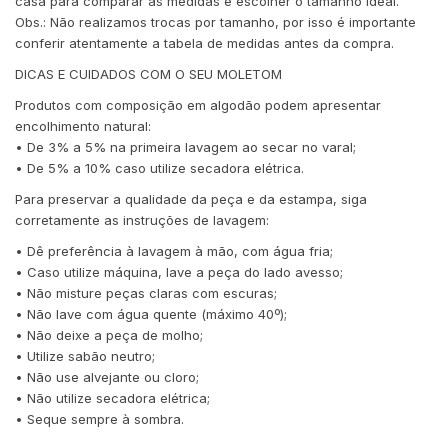
casa para comparar as medidas e escolher o tamanho ideal.
Obs.: Não realizamos trocas por tamanho, por isso é importante
conferir atentamente a tabela de medidas antes da compra.
DICAS E CUIDADOS COM O SEU MOLETOM
Produtos com composição em algodão podem apresentar
encolhimento natural:
• De 3% a 5% na primeira lavagem ao secar no varal;
• De 5% a 10% caso utilize secadora elétrica.
Para preservar a qualidade da peça e da estampa, siga
corretamente as instruções de lavagem:
• Dê preferência à lavagem à mão, com água fria;
• Caso utilize máquina, lave a peça do lado avesso;
• Não misture peças claras com escuras;
• Não lave com água quente (máximo 40º);
• Não deixe a peça de molho;
• Utilize sabão neutro;
• Não use alvejante ou cloro;
• Não utilize secadora elétrica;
• Seque sempre à sombra.