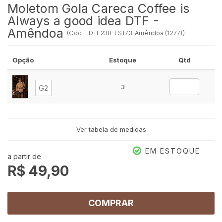
Moletom Gola Careca Coffee is
Always a good idea DTF -
Amêndoa
(
Cód.
LDTF238-EST73-Amêndoa (1277)
)
Opção
Estoque
Qtd
3
G2
Ver tabela de medidas
EM ESTOQUE
a partir de
R$ 49,90
COMPRAR