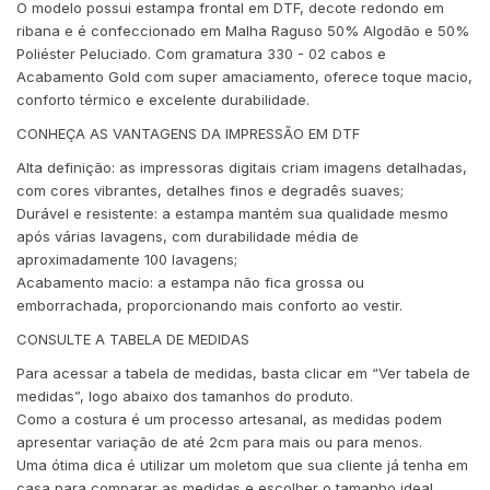
O modelo possui estampa frontal em DTF, decote redondo em
ribana e é confeccionado em Malha Raguso 50% Algodão e 50%
Poliéster Peluciado. Com gramatura 330 - 02 cabos e
Acabamento Gold com super amaciamento, oferece toque macio,
conforto térmico e excelente durabilidade.
CONHEÇA AS VANTAGENS DA IMPRESSÃO EM DTF
Alta definição: as impressoras digitais criam imagens detalhadas,
com cores vibrantes, detalhes finos e degradês suaves;
Durável e resistente: a estampa mantém sua qualidade mesmo
após várias lavagens, com durabilidade média de
aproximadamente 100 lavagens;
Acabamento macio: a estampa não fica grossa ou
emborrachada, proporcionando mais conforto ao vestir.
CONSULTE A TABELA DE MEDIDAS
Para acessar a tabela de medidas, basta clicar em “Ver tabela de
medidas”, logo abaixo dos tamanhos do produto.
Como a costura é um processo artesanal, as medidas podem
apresentar variação de até 2cm para mais ou para menos.
Uma ótima dica é utilizar um moletom que sua cliente já tenha em
casa para comparar as medidas e escolher o tamanho ideal.