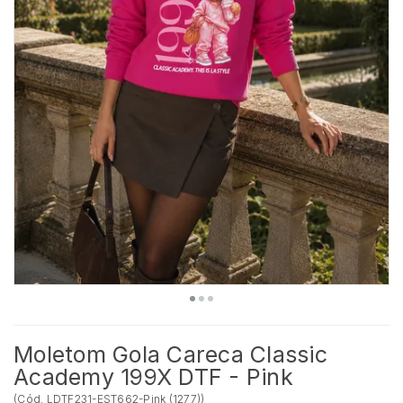
Moletom Gola Careca Classic
Academy 199X DTF - Pink
(
Cód.
LDTF231-EST662-Pink (1277)
)