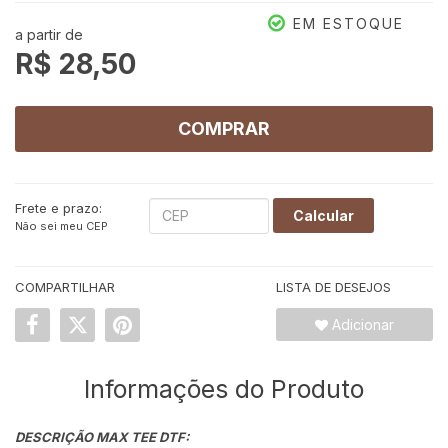
EM ESTOQUE
a partir de
R$ 28,50
6
G2
COMPRAR
Frete e prazo:
Calcular
Não sei meu CEP
COMPARTILHAR
LISTA DE DESEJOS
Adicionar
Informações do Produto
DESCRIÇÃO MAX TEE DTF: