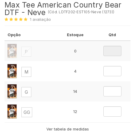
Max Tee American Country Bear
DTF - Neve
(
Cód.
LDTF202-EST105-Neve (1273)
)
1
avaliação
Opção
Estoque
Qtd
0
P
4
M
14
G
12
GG
Ver tabela de medidas
4
G1