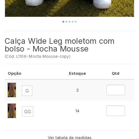
Calça Wide Leg moletom com
bolso - Mocha Mousse
(
Cód.
L1106-.Mocha Mousse-copy
)
Opção
Estoque
Qtd
2
G
14
GG
Ver tabela de medidas