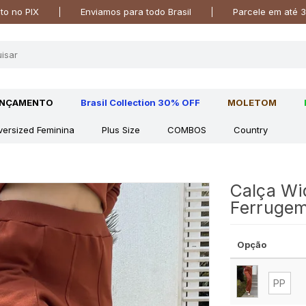
o no PIX
Enviamos para todo Brasil
Parcele em até 3
ANÇAMENTO
Brasil Collection 30% OFF
MOLETOM
versized Feminina
Plus Size
COMBOS
Country
Calça Wi
Ferruge
Opção
PP