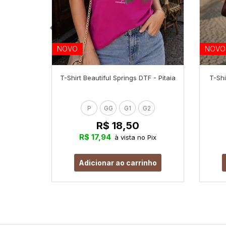
NOVO
NOVO
T-Shirt Beautiful Springs DTF - Pitaia
T-Shi
P
GG
G1
G2
R$ 18,50
R$ 17,94
à vista no Pix
Adicionar ao carrinho