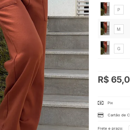
P
M
G
GG
R$ 65,
Pix
Cartão de C
Frete e prazo: