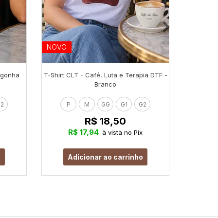
NOVO
NOVO
orgonha
T-Shirt CLT - Café, Luta e Terapia DTF -
T-Shirt
Branco
2
P
M
GG
G1
G2
P
R$ 18,50
R$ 17,94
R
à vista no Pix
o
Adicionar ao carrinho
Ad