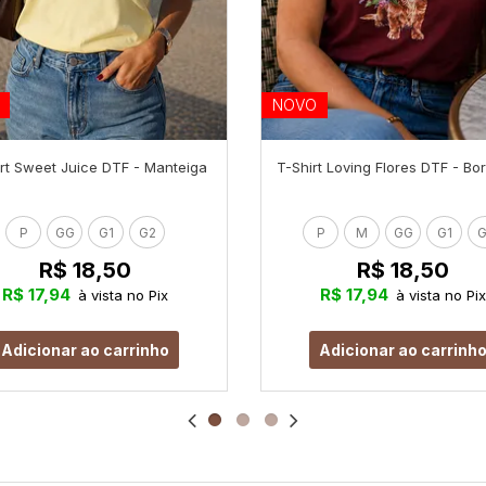
NOVO
rt Sweet Juice DTF - Manteiga
T-Shirt Loving Flores DTF - B
P
GG
G1
G2
P
M
GG
G1
G
R$ 18,50
R$ 18,50
R$ 17,94
R$ 17,94
à vista no Pix
à vista no Pix
Adicionar ao carrinho
Adicionar ao carrinh