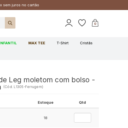
x sem juros no cartão
0
INFANTIL
MAX TEE
T-Shirt
Cristãs
de Leg moletom com bolso -
m
(
Cód.
L1305-Ferrugem
)
Estoque
Qtd
18