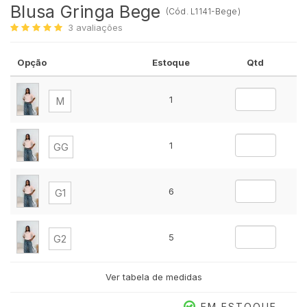
Blusa Gringa Bege
(
Cód.
L1141-Bege
)
3
avaliações
Opção
Estoque
Qtd
1
M
1
GG
6
G1
5
G2
Ver tabela de medidas
EM ESTOQUE